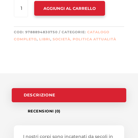
PORNOTERRORISMO.
AGGIUNGI AL CARRELLO
EDIZ.
INTEGRALE
QUANTITÀ
COD:
9788894830750
CATEGORIE:
CATALOGO
COMPLETO
,
LIBRI
,
SOCIETÀ, POLITICA ATTUALITÀ
DESCRIZIONE
RECENSIONI (0)
I nostri corpi sono incatenati da secoli in