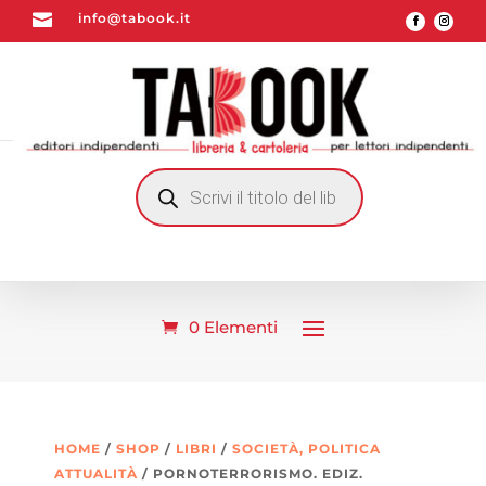

info@tabook.it
RICERCA
PRODOTTI
0 Elementi
HOME
/
SHOP
/
LIBRI
/
SOCIETÀ, POLITICA
ATTUALITÀ
/ PORNOTERRORISMO. EDIZ.