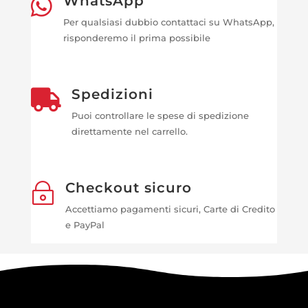
WhatsApp

Per qualsiasi dubbio contattaci su WhatsApp,
risponderemo il prima possibile
Spedizioni

Puoi controllare le spese di spedizione
direttamente nel carrello.
Checkout sicuro
~
Accettiamo pagamenti sicuri, Carte di Credito
e PayPal