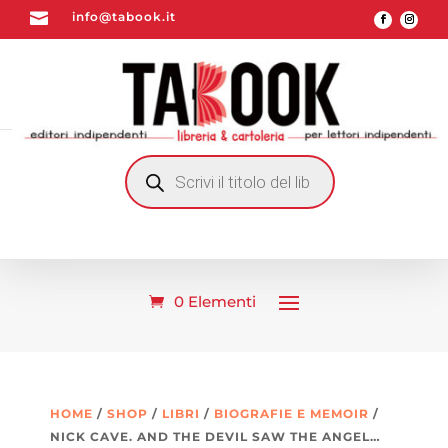

info@tabook.it
RICERCA
PRODOTTI
0 Elementi
HOME
/
SHOP
/
LIBRI
/
BIOGRAFIE E MEMOIR
/
NICK CAVE. AND THE DEVIL SAW THE ANGEL…