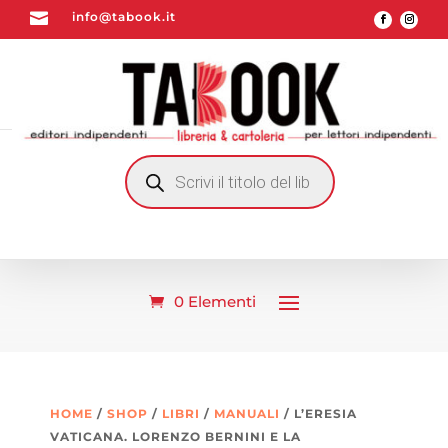

info@tabook.it
RICERCA
PRODOTTI
0 Elementi
HOME
/
SHOP
/
LIBRI
/
MANUALI
/ L’ERESIA
VATICANA. LORENZO BERNINI E LA