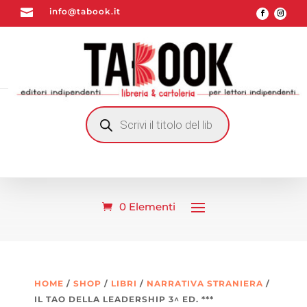

info@tabook.it
RICERCA
PRODOTTI
0 Elementi
HOME
/
SHOP
/
LIBRI
/
NARRATIVA STRANIERA
/
IL TAO DELLA LEADERSHIP 3^ ED. ***