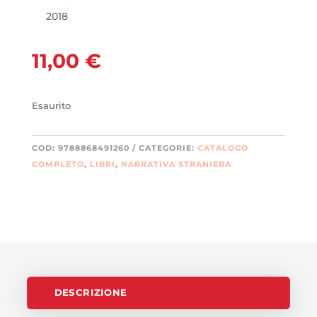
2018
11,00
€
Esaurito
COD:
9788868491260
CATEGORIE:
CATALOGO
COMPLETO
,
LIBRI
,
NARRATIVA STRANIERA
DESCRIZIONE