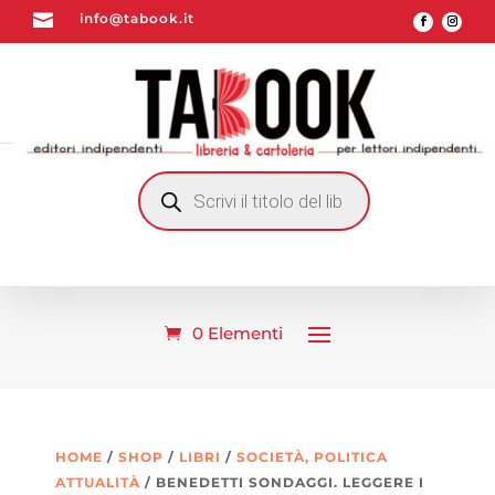

info@tabook.it
RICERCA
PRODOTTI
0 Elementi
HOME
/
SHOP
/
LIBRI
/
SOCIETÀ, POLITICA
ATTUALITÀ
/ BENEDETTI SONDAGGI. LEGGERE I