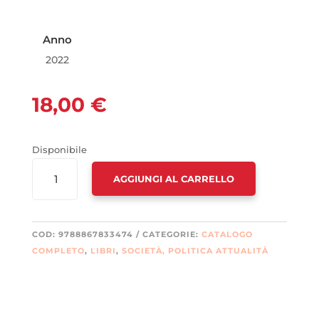
Anno
2022
18,00
€
Disponibile
BENEDETTI
AGGIUNGI AL CARRELLO
SONDAGGI.
LEGGERE
I
DATI,
COD:
9788867833474
CATEGORIE:
CATALOGO
CAPIRE
COMPLETO
,
LIBRI
,
SOCIETÀ, POLITICA ATTUALITÀ
IL
PRESENTE
QUANTITÀ