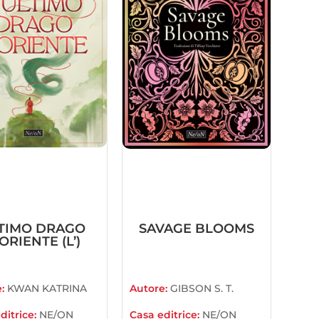
TIMO DRAGO
SAVAGE BLOOMS
ORIENTE (L’)
e:
KWAN KATRINA
Autore:
GIBSON S. T.
ditrice:
NE/ON
Casa editrice:
NE/ON