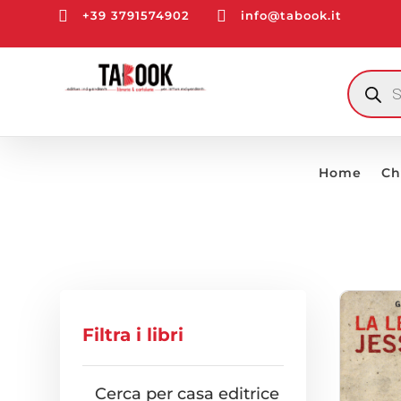


+39 3791574902
info@tabook.it
RICERCA
PRODOTT
Home
Ch
Filtra i libri
Cerca per casa editrice