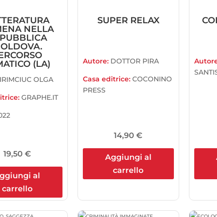
TTERATURA
SUPER RELAX
CO
ENA NELLA
PUBBLICA
OLDOVA.
ERCORSO
Autore:
DOTTOR PIRA
Autor
ATICO (LA)
SANTI
Casa editrice:
COCONINO
IRIMCIUC OLGA
PRESS
trice:
GRAPHE.IT
022
14,90
€
19,50
€
Aggiungi al
carrello
ggiungi al
carrello