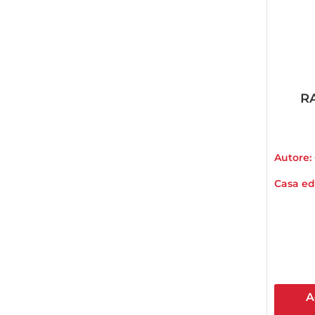
R
Autore:
Casa edi
A