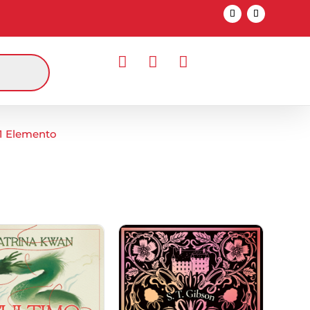



1 Elemento