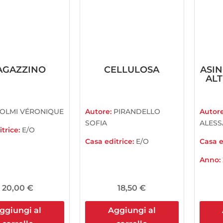
AGAZZINO
CELLULOSA
ASIN
ALT
OLMI VÉRONIQUE
Autore:
PIRANDELLO
Autor
SOFIA
ALES
trice:
E/O
Casa editrice:
E/O
Casa e
Anno:
20,00
€
18,50
€
ggiungi al
Aggiungi al