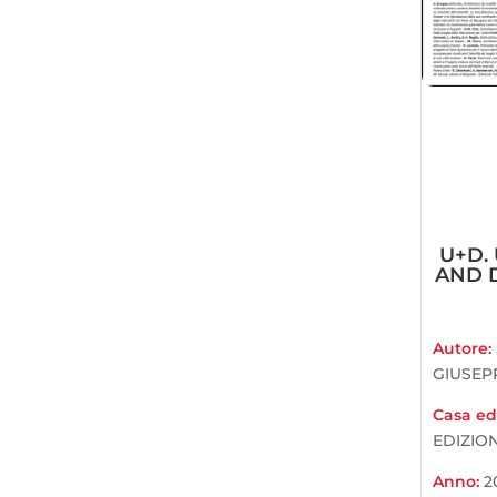
U+D.
AND D
Autore:
GIUSEP
Casa edi
EDIZION
Anno:
2