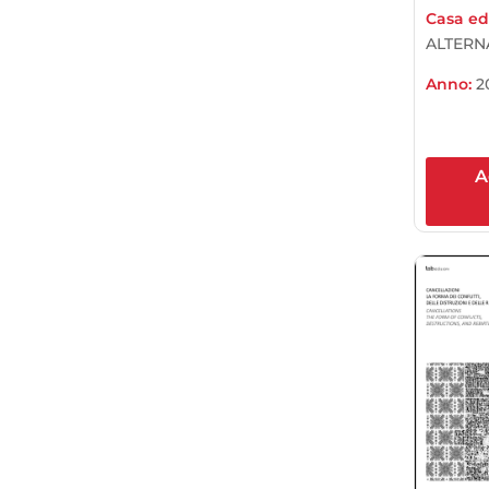
Casa edi
ALTERN
Anno:
2
A