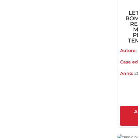
LE
ROM
RE
M
P
TEM
Autore:
Casa edi
Anno:
2
A