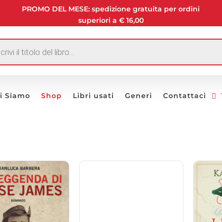
PROMO DEL MESE: spedizione gratuita per ordini
superiori a € 16,00
I
i Siamo
Shop
Libri usati
Generi
Contattaci