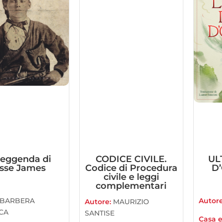
leggenda di
CODICE CIVILE.
UL
sse James
Codice di Procedura
D’
civile e leggi
complementari
BARBERA
Autor
Autore:
MAURIZIO
CA
SANTISE
Casa e