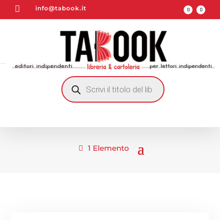

info@tabook.it
RICERCA
PRODOTTI
1 Elemento