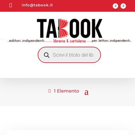

info@tabook.it
RICERCA
PRODOTTI
1 Elemento