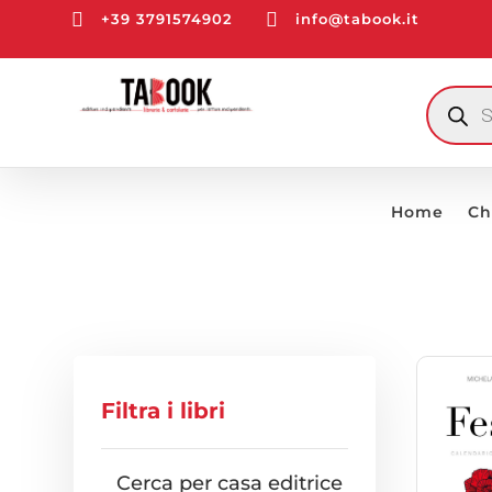


+39 3791574902
info@tabook.it
RICERCA
PRODOTT
Home
Ch
Filtra i libri
Cerca per casa editrice