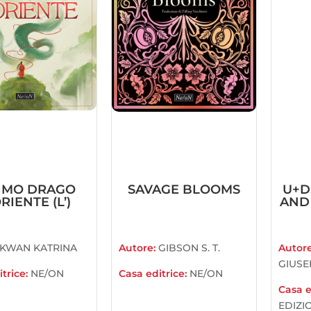
IMO DRAGO
SAVAGE BLOOMS
U+D
RIENTE (L’)
AND 
KWAN KATRINA
Autore:
GIBSON S. T.
Autor
GIUSE
trice:
NE/ON
Casa editrice:
NE/ON
Casa e
EDIZI