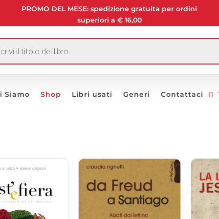
PROMO DEL MESE: spedizione gratuita per ordini
superiori a € 16,00
I
i Siamo
Shop
Libri usati
Generi
Contattaci