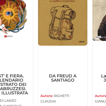
T’ E FIERA.
DA FREUD A
La
LENDARIO
SANTIAGO
USTRATO DEI
 ABRUZZESI.
. ILLUSTRATA
Autore:
RIGHETTI
Autor
DI LANZO
CLAUDIA
GIANL
A; GANDOLFI