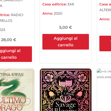
Casa editrice:
EMI
Casa e
A
ALTER
Anno:
2020
trice:
RADICI
Anno:
RELLO)
5,00
€
023
Aggiungi al
28,00
€
carrello
ggiungi al
carrello