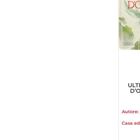
ULT
D’O
Autore:
Casa edi