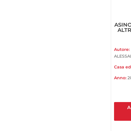
ASINO
ALTR
Autore:
ALESS
Casa edi
Anno:
2
A