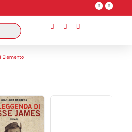



1 Elemento