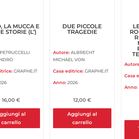
, LA MUCCA E
DUE PICCOLE
L
E STORIE (L’)
TRAGEDIE
RO
R
PETRUCCELLI
Autore:
ALBRECHT
TE
ANDRO
MICHAEL VON
Autor
trice:
GRAPHE.IT
Casa editrice:
GRAPHE.IT
Casa e
026
Anno:
2026
Anno:
16,00
€
12,00
€
ggiungi al
Aggiungi al
carrello
carrello