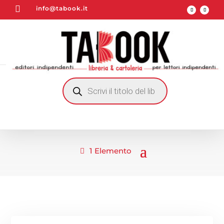

info@tabook.it
RICERCA
PRODOTTI
1 Elemento