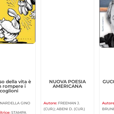
so della vita è
NUOVA POESIA
GUCC
 rompere i
AMERICANA
coglioni
NARDELLA GINO
Autore:
FREEMAN J.
Autor
(CUR.); ABENI D. (CUR.)
BRUN
trice:
STAMPA