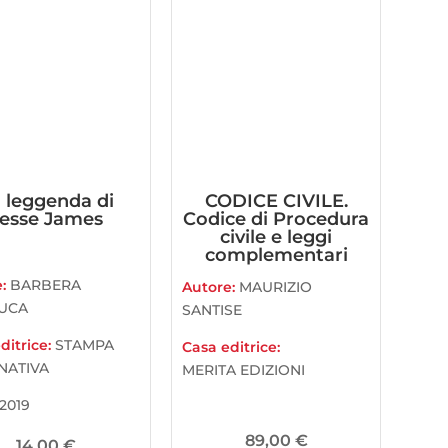
 leggenda di
CODICE CIVILE.
Jesse James
Codice di Procedura
civile e leggi
complementari
e:
BARBERA
Autore:
MAURIZIO
UCA
SANTISE
ditrice:
STAMPA
Casa editrice:
NATIVA
MERITA EDIZIONI
2019
89,00
€
14,00
€