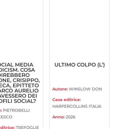
OCIAL MEDIA
ULTIMO COLPO (L’)
OICISM. COSA
DIREBBERO
NE, CRISIPPO,
ECA, EPITTETO
Autore:
WINSLOW DON
ARCO AURELIO
AVESSERO DEI
Casa editrice:
FILI SOCIAL?
HARPERCOLLINS ITALIA
e:
PIETROBELLI
CESCO
Anno:
2026
ditrice:
TREFOGLIE