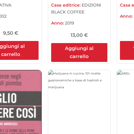
ATIVA
Casa editrice:
EDIZIONI
Casa e
BLACK COFFEE
002
Anno:
Anno:
2019
9,50
€
13,00
€
ggiungi al
Aggiungi al
carrello
carrello