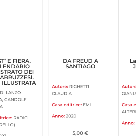
T’ E FIERA.
DA FREUD A
La
LENDARIO
SANTIAGO
USTRATO DEI
 ABRUZZESI.
. ILLUSTRATA
Autore:
RIGHETTI
Autor
DI LANZO
CLAUDIA
GIANL
A; GANDOLFI
Casa editrice:
EMI
Casa e
A
ALTER
Anno:
2020
trice:
RADICI
Anno:
RELLO)
5,00
€