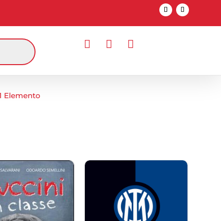



1 Elemento