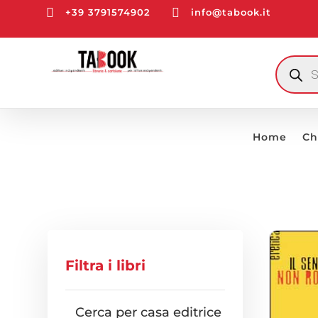


+39 3791574902
info@tabook.it
RICERCA
PRODOTT
Home
Ch
Filtra i libri
Cerca per casa editrice