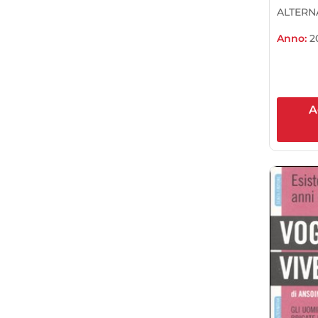
ALTERN
Anno:
2
A