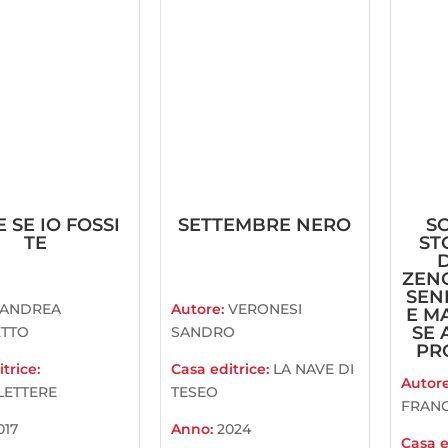
 SE IO FOSSI
SETTEMBRE NERO
S
TE
ST
ZENO
SEN
ANDREA
Autore:
VERONESI
E M
SE 
TTO
SANDRO
PRO
trice:
Casa editrice:
LA NAVE DI
Autor
LETTERE
TESEO
FRAN
017
Anno:
2024
Casa e