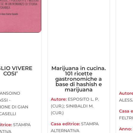
LIO VIVERE
Marijuana in cucina.
COSI’
101 ricette
gastronomiche a
base di hashish e
marijuana
ANSOINO
Autor
Autore:
ESPOSITO L. P.
SSI -
ALES
(CUR.); SINIBALDI M.
IONE DI GIAN
Casa e
(CUR.)
CASELLI
FELTR
Casa editrice:
STAMPA
trice:
STAMPA
Anno:
ALTERNATIVA
ATIVA