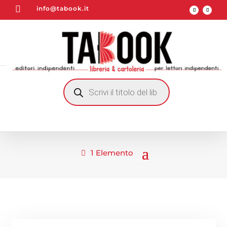

info@tabook.it
RICERCA
PRODOTTI
1 Elemento