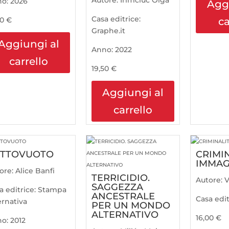
Autore:
Irimciuc Olga
no:
2026
Agg
Casa editrice:
00
€
ca
Graphe.it
Aggiungi al
Anno:
2022
carrello
19,50
€
Aggiungi al
carrello
OTTOVUOTO
CRIMI
IMMAG
ore:
Alice Banfi
TERRICIDIO.
Autore:
V
SAGGEZZA
a editrice:
Stampa
ANCESTRALE
Casa edit
ernativa
PER UN MONDO
ALTERNATIVO
16,00
€
no:
2012