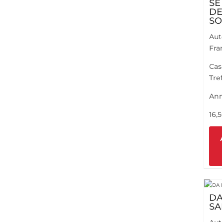
SE
DE
SO
Aut
Fra
Cas
Tre
An
16,
DA
SA