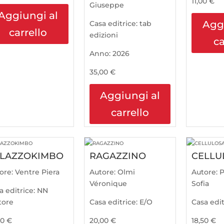
11,00
€
Giuseppe
Aggiungi al
Agg
Casa editrice:
tab
carrello
edizioni
ca
Anno:
2026
35,00
€
Aggiungi al
carrello
LAZZOKIMBO
RAGAZZINO
CELLU
ore:
Ventre Piera
Autore:
Olmi
Autore:
P
Véronique
Sofia
a editrice:
NN
tore
Casa editrice:
E/O
Casa edit
00
€
20,00
€
18,50
€