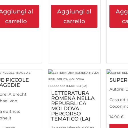
Aggiungi al
Aggiungi al
Agg
carrello
carrello
ca
E PICCOLE
SUPER
AGEDIE
Autore:
D
LETTERATURA
ore:
Albrecht
ROMENA NELLA
Casa edit
hael von
REPUBBLICA
Coconino
MOLDOVA.
a editrice:
PERCORSO
14,90
€
phe.it
TEMATICO (LA)