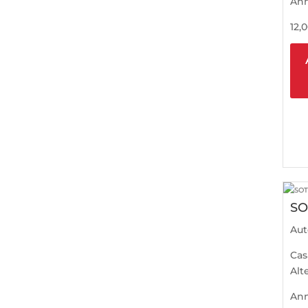
An
12,
S
Aut
Cas
Alt
An