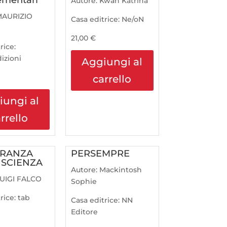
ementari
Autore:
Kwan Katrina
MAURIZIO
Casa editrice:
Ne/oN
21,00
€
rice:
izioni
Aggiungi al
carrello
iungi al
rrello
ORANZA
PERSEMPRE
 SCIENZA
Autore:
Mackintosh
UIGI FALCO
Sophie
rice:
tab
Casa editrice:
NN
Editore