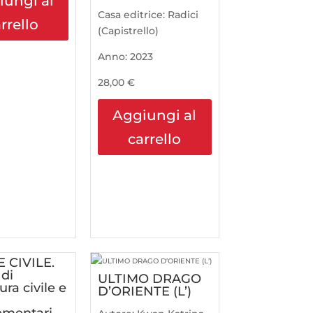
iungi al
Casa editrice:
Radici
rrello
(Capistrello)
Anno:
2023
28,00
€
Aggiungi al
carrello
 CIVILE.
 di
ULTIMO DRAGO
ra civile e
D’ORIENTE (L’)