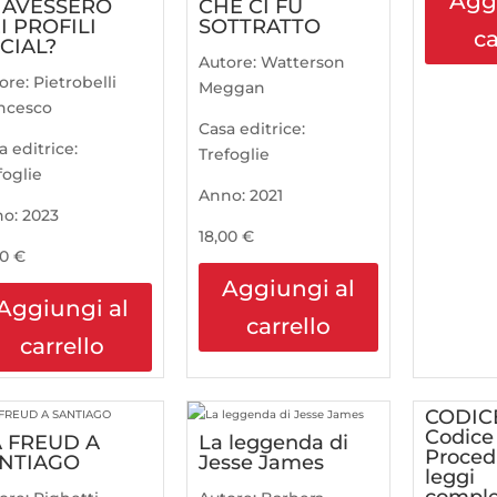
Agg
 AVESSERO
CHE CI FU
I PROFILI
SOTTRATTO
ca
CIAL?
Autore:
Watterson
ore:
Pietrobelli
Meggan
ncesco
Casa editrice:
a editrice:
Trefoglie
foglie
Anno:
2021
no:
2023
18,00
€
50
€
Aggiungi al
Aggiungi al
carrello
carrello
CODICE
Codice
 FREUD A
La leggenda di
Procedu
NTIAGO
Jesse James
leggi