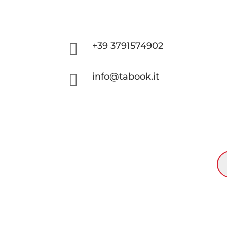

+39 3791574902

info@tabook.it
RI
PR