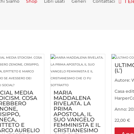
1 E
Chi Siamo
Shop
Libri usati
Generi
Contattaci
ULTIM
(L’)
Autore:
Casa edit
CIAL MEDIA
MARIA
OICISM. COSA
MADDALENA
HarperCol
REBBERO
RIVELATA. LA
NONE,
PRIMA
Anno:
20
ISIPPO,
APOSTOLA, IL
NECA,
SUO VANGELO
22,00
€
ITTETO E
FEMMINISTA E IL
RCO AURELIO
CRISTIANESIMO