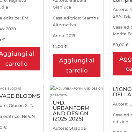
compl
ore:
Righetti
Autore:
Barbera
udia
Gianluca
Autore:
SANTISE
a editrice:
EMI
Casa editrice:
Stampa
Alternativa
Casa edit
no:
2020
Merita Ed
Anno:
2019
0
€
89,00
€
14,00
€
Aggiungi al
Agg
Aggiungi al
carrello
ca
carrello
L’IGN
DELLA
VAGE BLOOMS
U+D.
Autore:
L
ore:
Gibson S. T.
URBANFORM
AND DESIGN
Casa edit
a editrice:
Ne/oN
(2025-2026)
edizioni
00
€
Autore:
Strappa