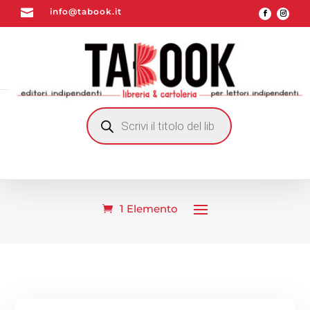

info@tabook.it
RICERCA
PRODOTTI
1 Elemento