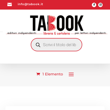

info@tabook.it
RICERCA
PRODOTTI
1 Elemento