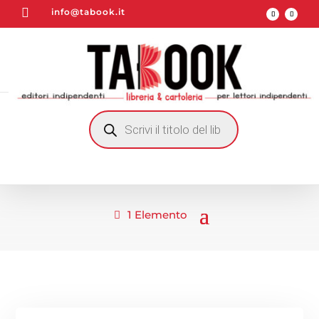

info@tabook.it
RICERCA
PRODOTTI
1 Elemento