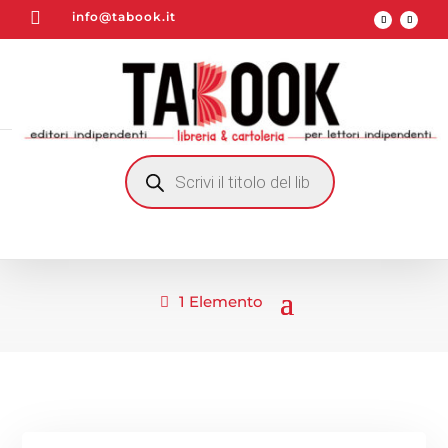

info@tabook.it
RICERCA
PRODOTTI
1 Elemento