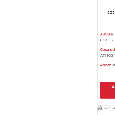
CO
Autore:
COCI G. 
Casa edi
ATMOSP
Anno:
2
A