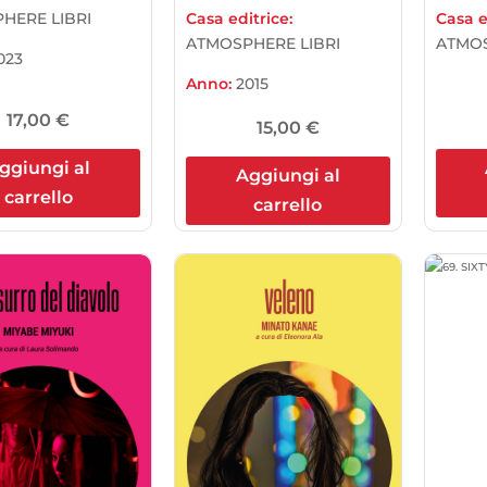
HERE LIBRI
Casa editrice:
Casa e
ATMOSPHERE LIBRI
ATMOS
023
Anno:
2015
17,00
€
15,00
€
ggiungi al
Aggiungi al
carrello
carrello