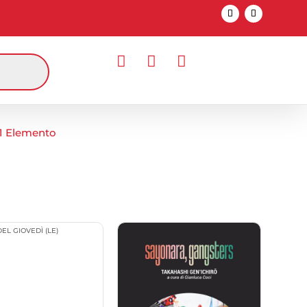



1 Elemento