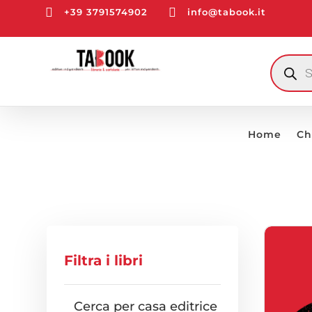


+39 3791574902
info@tabook.it
RICERCA
PRODOTT
Home
Ch
Filtra i libri
Cerca per casa editrice