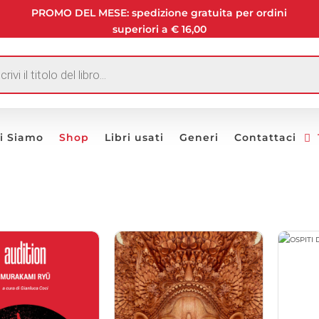
PROMO DEL MESE: spedizione gratuita per ordini
superiori a € 16,00
I
i Siamo
Shop
Libri usati
Generi
Contattaci