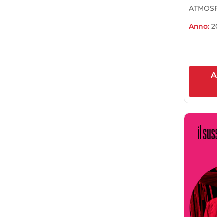
ATMOSP
Anno:
2
A