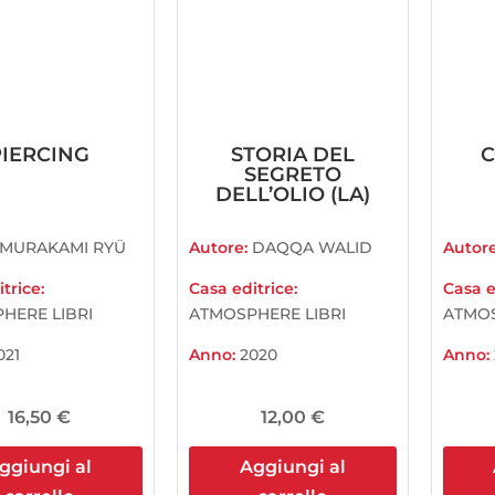
PIERCING
STORIA DEL
C
SEGRETO
DELL’OLIO (LA)
MURAKAMI RYÜ
Autore:
DAQQA WALID
Autor
trice:
Casa editrice:
Casa e
HERE LIBRI
ATMOSPHERE LIBRI
ATMOS
021
Anno:
2020
Anno:
16,50
€
12,00
€
ggiungi al
Aggiungi al