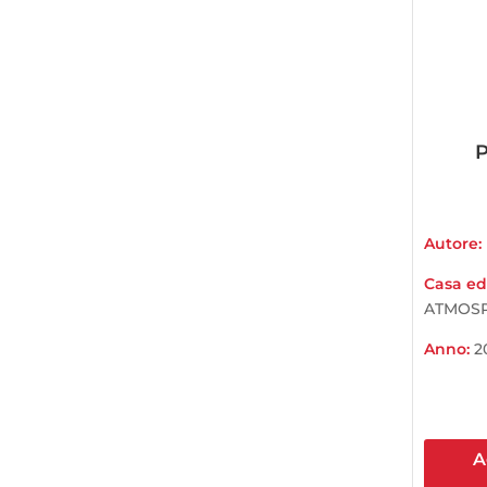
Autore:
Casa edi
ATMOSP
Anno:
2
A