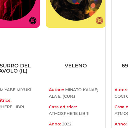
SURRO DEL
VELENO
69
AVOLO (IL)
MIYABE MIYUKI
Autore:
MINATO KANAE;
Autor
ALA E. (CUR.)
COCI G
trice:
HERE LIBRI
Casa editrice:
Casa e
ATMOSPHERE LIBRI
ATMOS
Anno:
2022
Anno: