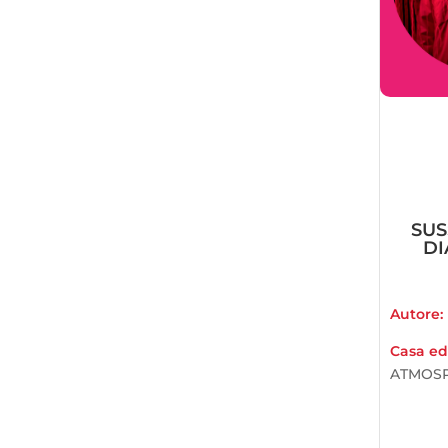
SUS
DI
Autore:
Casa edi
ATMOSP