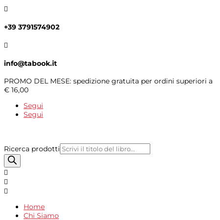

+39 3791574902

info@tabook.it
PROMO DEL MESE: spedizione gratuita per ordini superiori a
€ 16,00
Segui
Segui
Ricerca prodotti



Home
Chi Siamo