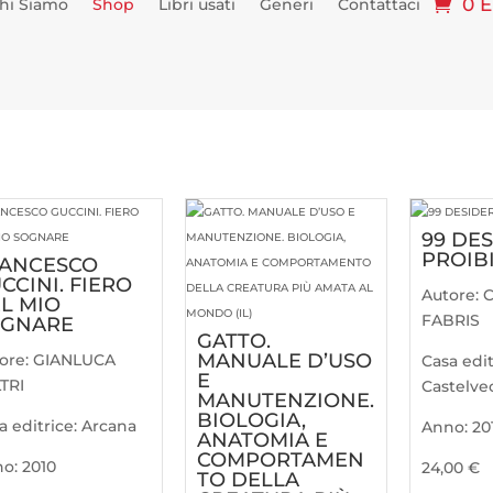
0 
hi Siamo
Shop
Libri usati
Generi
Contattaci
99 DES
PROIBI
ANCESCO
CCINI. FIERO
Autore:
C
L MIO
FABRIS
OGNARE
GATTO.
MANUALE D’USO
ore:
GIANLUCA
Casa edit
E
TRI
Castelve
MANUTENZIONE.
BIOLOGIA,
a editrice:
Arcana
Anno:
20
ANATOMIA E
COMPORTAMEN
no:
2010
24,00
€
TO DELLA