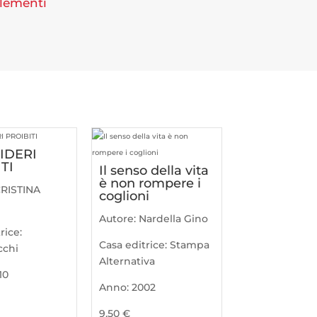
Elementi
IDERI
TI
Il senso della vita
è non rompere i
RISTINA
coglioni
Autore:
Nardella Gino
rice:
Casa editrice:
Stampa
cchi
Alternativa
10
Anno:
2002
9,50
€