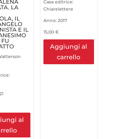
ALENA
Casa editrice:
TA. LA
Chiarelettere
LA, IL
Anno:
2017
ANGELO
ISTA E IL
15,00
€
IANESIMO
 FU
Aggiungi al
ATTO
carrello
atterson
rice:
21
iungi al
rrello