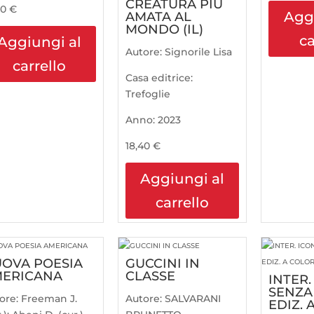
CREATURA PIÙ
00
€
Agg
AMATA AL
MONDO (IL)
ca
Aggiungi al
Autore:
Signorile Lisa
carrello
Casa editrice:
Trefoglie
Anno:
2023
18,40
€
Aggiungi al
carrello
OVA POESIA
GUCCINI IN
ERICANA
CLASSE
INTER.
SENZA
ore:
Freeman J.
Autore:
SALVARANI
EDIZ. 