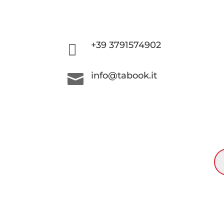
+39 3791574902

info@tabook.it

RI
PR