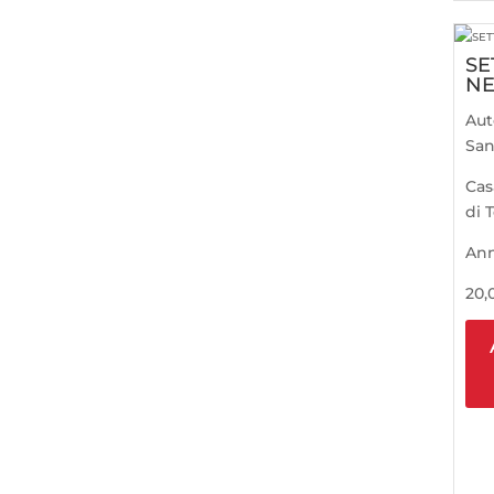
SE
N
Aut
Sa
Cas
di 
An
20,