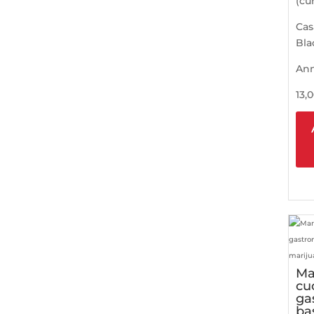
(cur
Cas
Bla
An
13,
Ma
cuc
ga
ba