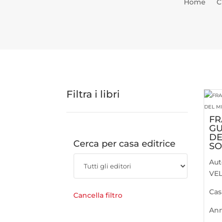
Home
C
Filtra i libri
FR
GU
DE
Cerca per casa editrice
S
Aut
VEL
Cas
Cancella filtro
An