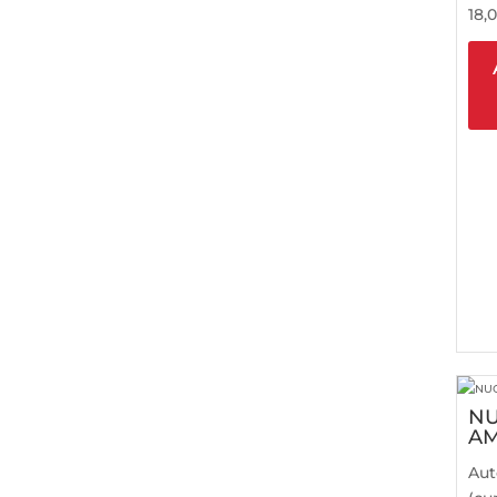
18,
NU
AM
Aut