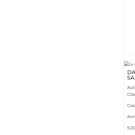
DA
SA
Aut
Cla
Cas
An
5,0