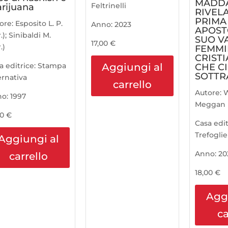
MADD
Feltrinelli
rijuana
RIVELA
PRIMA
ore:
Esposito L. P.
Anno:
2023
APOSTO
.); Sinibaldi M.
SUO V
17,00
€
.)
FEMMIN
CRIST
a editrice:
Stampa
Aggiungi al
CHE CI
SOTTR
ernativa
carrello
Autore:
W
no:
1997
Meggan
00
€
Casa edit
Trefoglie
Aggiungi al
Anno:
20
carrello
18,00
€
Agg
ca