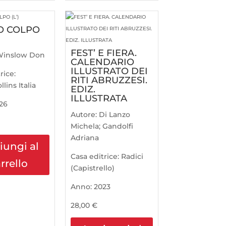
O COLPO
FEST’ E FIERA.
Winslow Don
CALENDARIO
ILLUSTRATO DEI
rice:
RITI ABRUZZESI.
lins Italia
EDIZ.
ILLUSTRATA
26
Autore:
Di Lanzo
Michela; Gandolfi
Adriana
iungi al
Casa editrice:
Radici
rrello
(Capistrello)
Anno:
2023
28,00
€