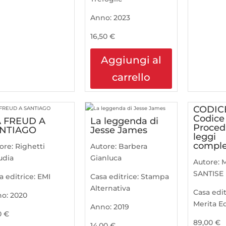
Anno:
2023
16,50
€
Aggiungi al
carrello
CODICE
Codice
 FREUD A
La leggenda di
Procedu
NTIAGO
Jesse James
leggi
compl
ore:
Righetti
Autore:
Barbera
udia
Gianluca
Autore:
SANTISE
a editrice:
EMI
Casa editrice:
Stampa
Alternativa
Casa edit
no:
2020
Merita Ed
Anno:
2019
0
€
89,00
€
14,00
€