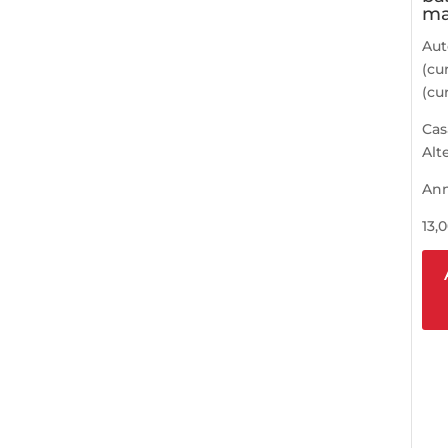
ma
Aut
(cur
(cur
Cas
Alt
An
13,