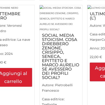
TTEMBRE
ULTIM
ERO
(L’)
ore:
Veronesi
Autore:
ndro
Casa edit
SOCIAL MEDIA
STOICISM. COSA
a editrice:
La nave
HarperCol
DIREBBERO
Teseo
ZENONE,
Anno:
20
CRISIPPO,
no:
2024
SENECA,
22,00
€
EPITTETO E
00
€
MARCO AURELIO
Agg
SE AVESSERO
Aggiungi al
DEI PROFILI
ca
SOCIAL?
carrello
Autore:
Pietrobelli
Francesco
Casa editrice:
Trefoglie