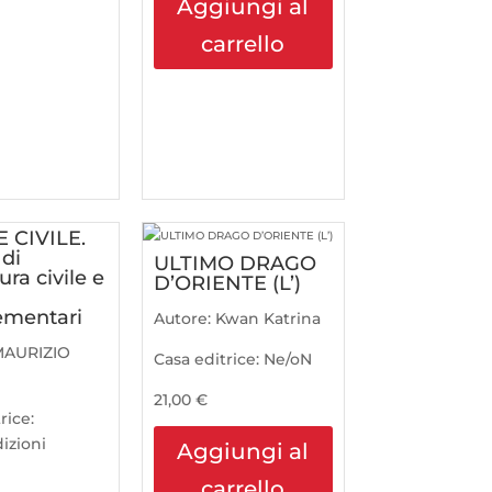
Aggiungi al
carrello
 CIVILE.
 di
ULTIMO DRAGO
ra civile e
D’ORIENTE (L’)
ementari
Autore:
Kwan Katrina
MAURIZIO
Casa editrice:
Ne/oN
21,00
€
rice:
izioni
Aggiungi al
carrello