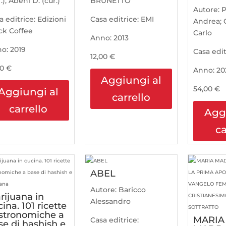
.); Abeni D. (cur.)
BRUNETTO
Autore:
P
a editrice:
Edizioni
Casa editrice:
EMI
Andrea; 
ck Coffee
Carlo
Anno:
2013
no:
2019
Casa edit
12,00
€
00
€
Anno:
20
Aggiungi al
54,00
€
Aggiungi al
carrello
carrello
Agg
ca
ABEL
Autore:
Baricco
rijuana in
Alessandro
ina. 101 ricette
stronomiche a
MARIA
Casa editrice:
se di hashish e