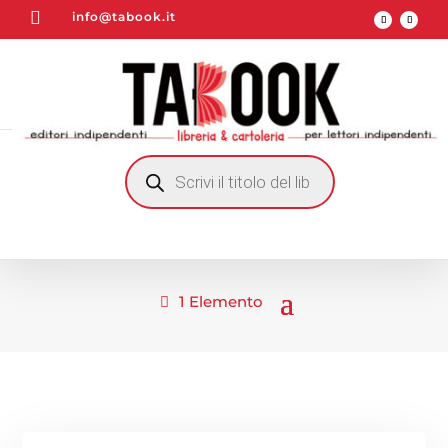

info@tabook.it
RICERCA
PRODOTTI
1 Elemento