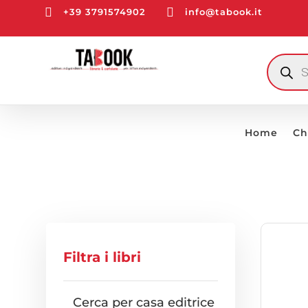


+39 3791574902
info@tabook.it
RICERCA
PRODOTT
Home
Ch
Filtra i libri
Cerca per casa editrice