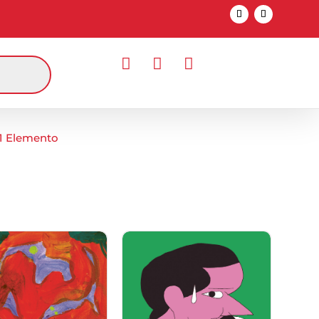



1 Elemento