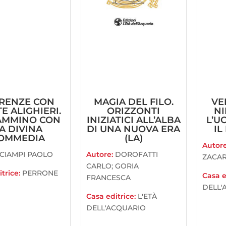
IRENZE CON
MAGIA DEL FILO.
VE
E ALIGHIERI.
ORIZZONTI
NI
AMMINO CON
INIZIATICI ALL’ALBA
L’U
A DIVINA
DI UNA NUOVA ERA
IL
OMMEDIA
(LA)
Autor
CIAMPI PAOLO
Autore:
DOROFATTI
ZACAR
CARLO; GORIA
trice:
PERRONE
Casa e
FRANCESCA
DELL'
Casa editrice:
L'ETÀ
DELL'ACQUARIO