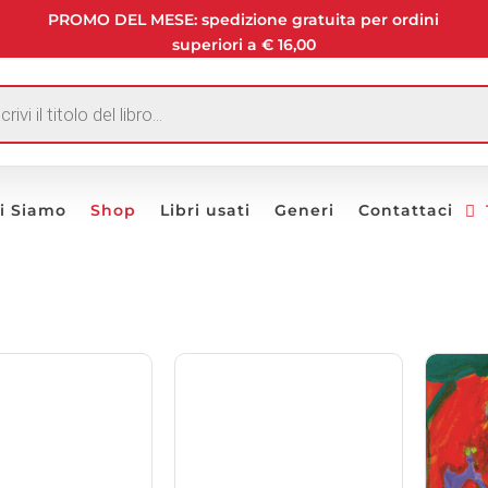
PROMO DEL MESE: spedizione gratuita per ordini
superiori a € 16,00
I
i Siamo
Shop
Libri usati
Generi
Contattaci