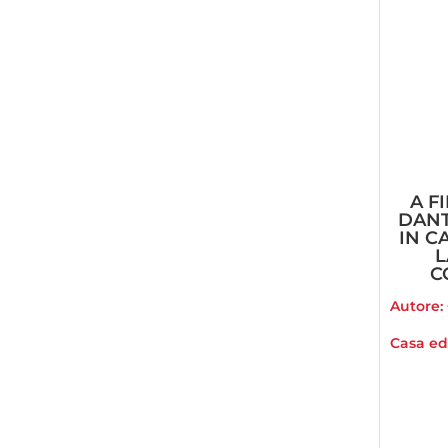
A F
DANT
IN C
L
C
Autore:
Casa edi