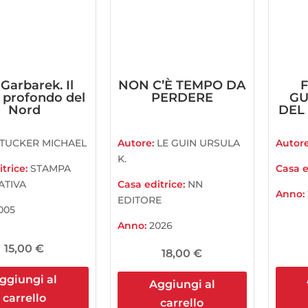
Garbarek. Il
NON C’È TEMPO DA
 profondo del
PERDERE
GU
Nord
DEL
TUCKER MICHAEL
Autore:
LE GUIN URSULA
Autor
K.
trice:
STAMPA
Casa e
ATIVA
Casa editrice:
NN
Anno:
EDITORE
005
Anno:
2026
15,00
€
18,00
€
ggiungi al
Aggiungi al
carrello
carrello