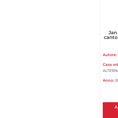
Jan 
canto
Autore:
Casa edi
ALTERN
Anno:
2
A