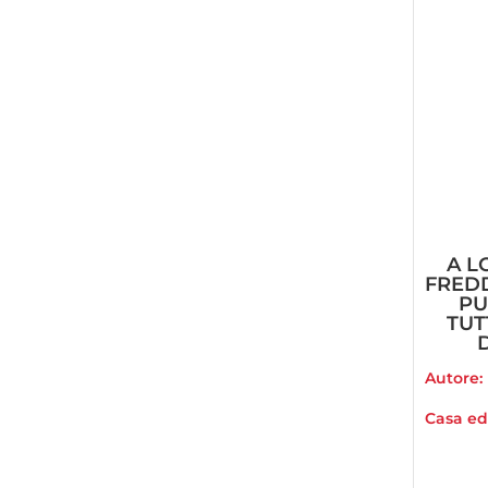
A L
FRED
PU
TUT
Autore:
Casa edi