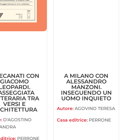
RECANATI CON
A MILANO CON
GIACOMO
ALESSANDRO
LEOPARDI.
MANZONI.
ASSEGGIATA
INSEGUENDO UN
TTERARIA TRA
UOMO INQUIETO
VERSI E
Autore:
AGOVINO TERESA
CHITETTURA
e:
D'AGOSTINO
Casa editrice:
PERRONE
SANDRA
ditrice:
PERRONE